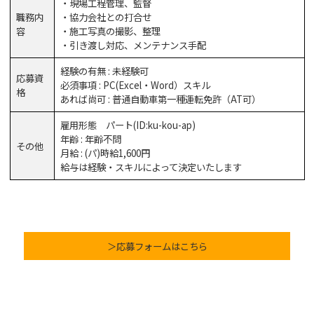
・現場工程管理、監督
職務内
・協力会社との打合せ
容
・施工写真の撮影、整理
・引き渡し対応、メンテナンス手配
経験の有無 : 未経験可
応募資
必須事項 : PC(Excel・Word）スキル
格
あれば尚可 : 普通自動車第一種運転免許（AT可）
雇用形態 パート(ID:ku-kou-ap)
年齢 : 年齢不問
その他
月給 : (パ)時給1,600円
給与は経験・スキルによって決定いたします
＞応募フォームはこちら