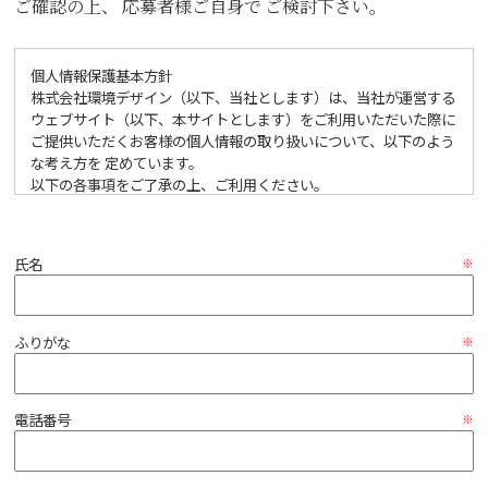
ご確認の上、
応募者様ご自身で
ご検討下さい。
個人情報保護基本方針
株式会社環境デザイン（以下、当社とします）は、当社が運営する
ウェブサイト（以下、本サイトとします）をご利用いただいた際に
ご提供いただくお客様の個人情報の取り扱いについて、以下のよう
な考え方を 定めています。
以下の各事項をご了承の上、ご利用ください。
1.個人情報の収集・利用・提供について
当社は、個人情報を収集する場合においては、収集目的を明確に
氏名
し、適法かつ公正な手段をもって収集し、利用においては、当該業
務の目的に沿った範囲内とし、個人情報を提供いただいた方から同
意がある場合、または正当な理由がある場合を除き、第三者への開
示あるいは提供をいたしません。
ふりがな
2.個人情報の管理について
当社は、提供をいただいた、ならびに収集した個人情報を厳正な管
電話番号
理の下で安全に蓄積、保管し、個人情報への不正アクセス、個人情
報の紛失、破壊、改ざんおよび漏えいなどに関して、予防措置を講
ずるとともに、万一の発生時には速やかな是正対策を実施いたしま