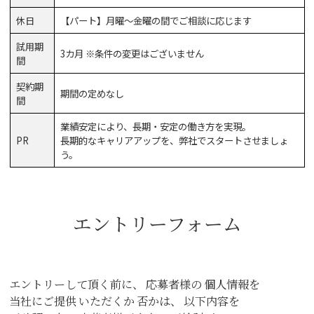
休日
【パート】月曜～金曜の間でご相談に応じます
試用期
3カ月 ※条件の変更はございません
間
契約期
期間の定めなし
間
業績安定により、長期・安定の働き方を実現。
PR
長期的なキャリアアップを、弊社でスタートさせましょ
う。
エントリーフォーム
エントリーして頂く前に、
応募者様の
個人情報を
当社にご提供
いただくか
否かは、
以下内容を