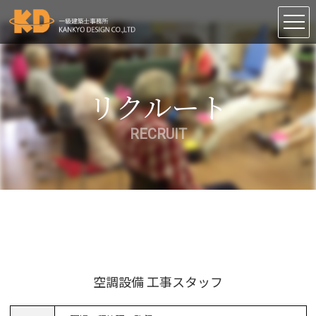
PRESS
RECRUIT
リクルート
CONTACT
RECRUIT
English
中文
空調設備 工事スタッフ