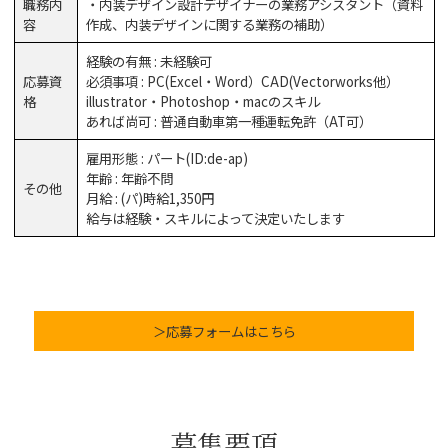
職務内
・内装デザイン設計デザイナーの業務アシスタント（資料
容
作成、内装デザインに関する業務の補助）
経験の有無 : 未経験可
応募資
必須事項 : PC(Excel・Word）CAD(Vectorworks他）
格
illustrator・Photoshop・macのスキル
あれば尚可 : 普通自動車第一種運転免許（AT可）
雇用形態 : パート(ID:de-ap)
年齢 : 年齢不問
その他
月給 : (パ)時給1,350円
給与は経験・スキルによって決定いたします
＞応募フォームはこちら
募集要項