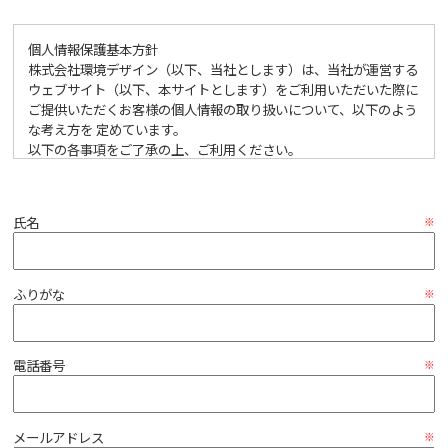
個人情報保護基本方針
株式会社環境デザイン（以下、当社とします）は、当社が運営する
ウェブサイト（以下、本サイトとします）をご利用いただいた際に
ご提供いただくお客様の個人情報の取り扱いについて、以下のよう
な考え方を 定めています。
以下の各事項をご了承の上、ご利用ください。
1.個人情報の収集・利用・提供について
当社は、個人情報を収集する場合においては、収集目的を明確に
氏名
し、適法かつ公正な手段をもって収集し、利用においては、当該業
務の目的に沿った範囲内とし、個人情報を提供いただいた方から同
意がある場合、または正当な理由がある場合を除き、第三者への開
示あるいは提供をいたしません。
ふりがな
2.個人情報の管理について
当社は、提供をいただいた、ならびに収集した個人情報を厳正な管
電話番号
理の下で安全に蓄積、保管し、個人情報への不正アクセス、個人情
報の紛失、破壊、改ざんおよび漏えいなどに関して、予防措置を講
ずるとともに、万一の発生時には速やかな是正対策を実施いたしま
す。
メールアドレス